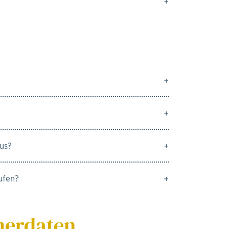
aus?
ufen?
merdaten