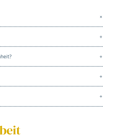
heit?
beit