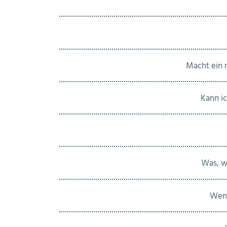
Macht ein m
Kann i
Was, w
Wenn