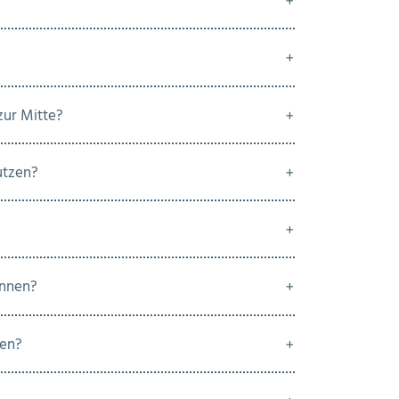
zur Mitte?
utzen?
önnen?
hen?