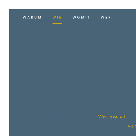
WARUM
WIE
WOMIT
WER
„Bei drias geht es im Kern immer um d
Antworten. Dies ist eine
Wissenschaft
– u
Daher ist es uns wichtig, dass Sie
ver