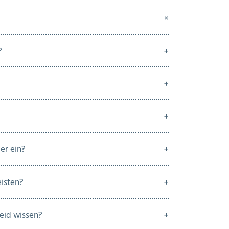
?
er ein?
eisten?
heid wissen?