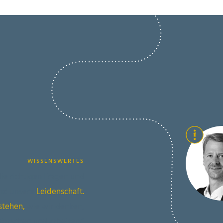
WISSENSWERTES
ie richtigen Fragen und
nd unsere
Leidenschaft.
stehen,
wie wir denken,
forschen und arbeiten.“